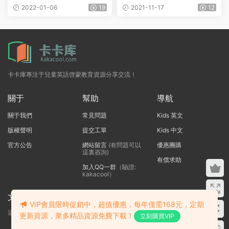
事 英文MP3音頻
文分級繪本
2022-01-06
19
2021-11-17
12
卡卡庫專注于兒童英語啓蒙教育資源分享交流！
關于
幫助
導航
關于我們
常見問題
Kids 英文
版權聲明
提交工單
Kids 中文
官方公告
網站留言
(有問題可以
優惠團購
這裏咨詢)
有償求助
加入QQ一群
（驗證:
kakacool）
文本标題
VIP會員限時促銷中，超值優惠，每年僅需168元，定期
這裏輸入代碼
更新資源，衆多精品資源免費下載！
立刻購買VIP