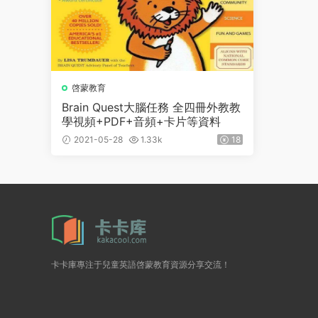
啓蒙教育
Brain Quest大腦任務 全四冊外教教
學視頻+PDF+音頻+卡片等資料
2021-05-28
1.33k
18
卡卡庫專注于兒童英語啓蒙教育資源分享交流！