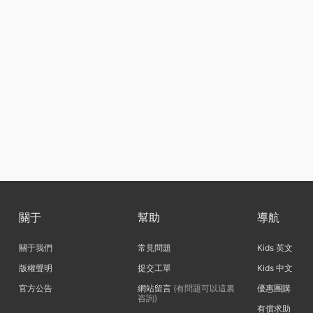
關于
幫助
導航
關于我們
常見問題
Kids 英文
版權聲明
提交工單
Kids 中文
官方公告
網站留言
(有問題可以這裏
優惠團購
咨詢)
有償求助