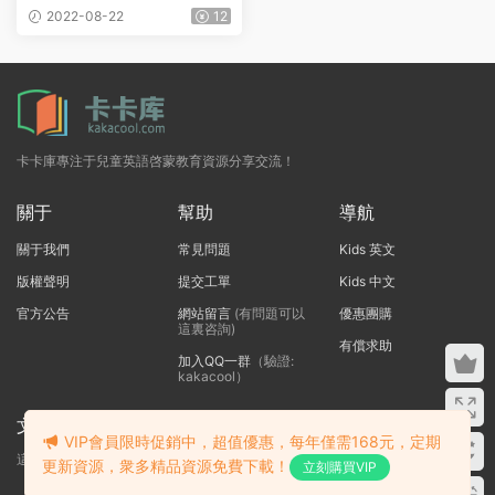
ages Bundle》全5冊
2022-08-22
12
卡卡庫專注于兒童英語啓蒙教育資源分享交流！
關于
幫助
導航
關于我們
常見問題
Kids 英文
版權聲明
提交工單
Kids 中文
官方公告
網站留言
(有問題可以
優惠團購
這裏咨詢)
有償求助
加入QQ一群
（驗證:
kakacool）
文本标題
VIP會員限時促銷中，超值優惠，每年僅需168元，定期
這裏輸入代碼
更新資源，衆多精品資源免費下載！
立刻購買VIP