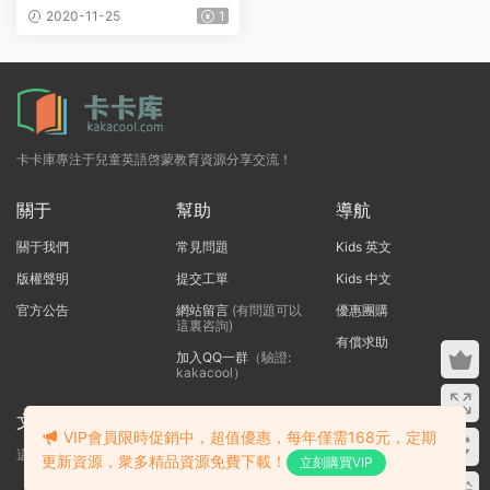
DF+MP3）
2020-11-25
1
卡卡庫專注于兒童英語啓蒙教育資源分享交流！
關于
幫助
導航
關于我們
常見問題
Kids 英文
版權聲明
提交工單
Kids 中文
官方公告
網站留言
(有問題可以
優惠團購
這裏咨詢)
有償求助
加入QQ一群
（驗證:
kakacool）
文本标題
VIP會員限時促銷中，超值優惠，每年僅需168元，定期
這裏輸入代碼
更新資源，衆多精品資源免費下載！
立刻購買VIP