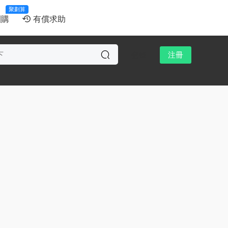
聚劃算
團購
有償求助
登錄
注冊