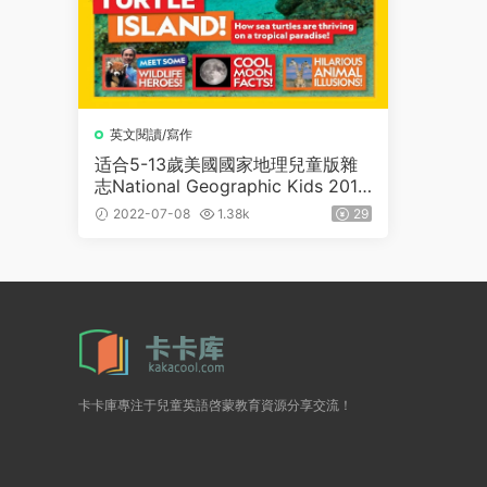
英文閱讀/寫作
适合5-13歲美國國家地理兒童版雜
志National Geographic Kids 2014
-2022全年刊
2022-07-08
1.38k
29
卡卡庫專注于兒童英語啓蒙教育資源分享交流！