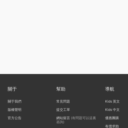
關于
幫助
導航
關于我們
常見問題
Kids 英文
版權聲明
提交工單
Kids 中文
官方公告
網站留言
(有問題可以這裏
優惠團購
咨詢)
有償求助