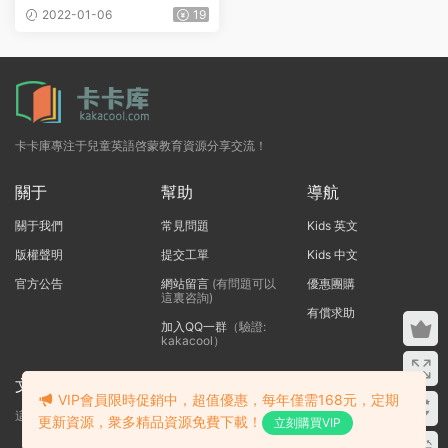
事 英文MP3音頻
2022-01-06
19
卡卡庫專注于兒童英語啓蒙教育資源分享交流！
關于
幫助
導航
關于我們
常見問題
Kids 英文
版權聲明
提交工單
Kids 中文
官方公告
網站留言
(有問題可以
優惠團購
這裏咨詢)
有償求助
加入QQ一群
（驗證:
kakacool）
文本标題
VIP會員限時促銷中，超值優惠，每年僅需168元，定期
這裏輸入代碼
更新資源，衆多精品資源免費下載！
立刻購買VIP