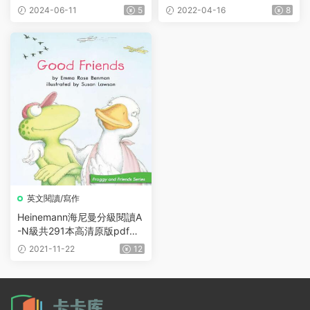
書》全5冊PDF下載
2024-06-11
5
2022-04-16
8
英文閱讀/寫作
Heinemann海尼曼分級閱讀A
-N級共291本高清原版pdf和
MP3音頻
2021-11-22
12