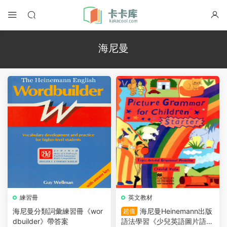
海尼曼
練習冊
英文教材
海尼曼分類詞彙練習冊《wor
海尼曼Heinemann出版
超值
dbuilder》帶答案
語法學習《少兒英語圖片語法