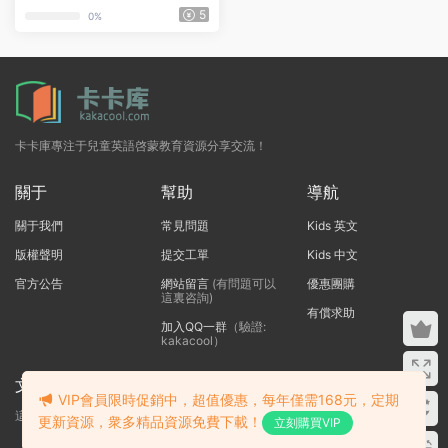
5
0%
卡卡庫專注于兒童英語啓蒙教育資源分享交流！
關于
幫助
導航
關于我們
常見問題
Kids 英文
版權聲明
提交工單
Kids 中文
官方公告
網站留言
(有問題可以
優惠團購
這裏咨詢)
有償求助
加入QQ一群
（驗證:
kakacool）
文本标題
VIP會員限時促銷中，超值優惠，每年僅需168元，定期
這裏輸入代碼
更新資源，衆多精品資源免費下載！
立刻購買VIP