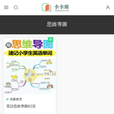
思維導圖
薦
啓蒙教育
英語思維導圖82頁