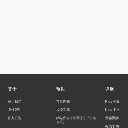
關于
幫助
導航
關于我們
常見問題
Kids 英文
版權聲明
提交工單
Kids 中文
官方公告
網站留言
(有問題可以這裏
優惠團購
咨詢)
有償求助