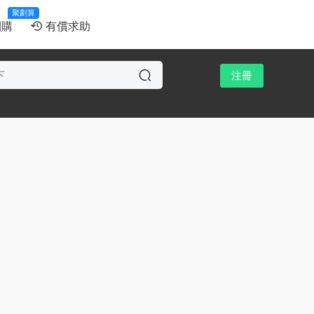
聚劃算
團購
有償求助
登錄
注冊