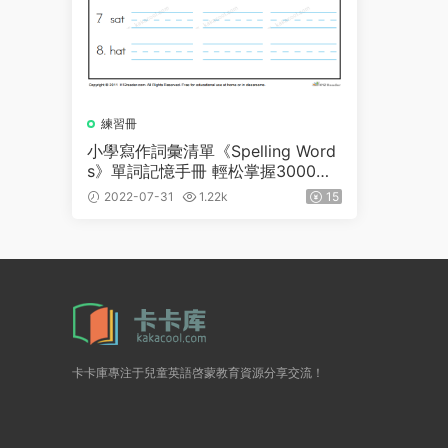
練習冊
小學寫作詞彙清單《Spelling Word
s》單詞記憶手冊 輕松掌握3000個
單詞拼寫練習！
2022-07-31
1.22k
15
卡卡庫專注于兒童英語啓蒙教育資源分享交流！