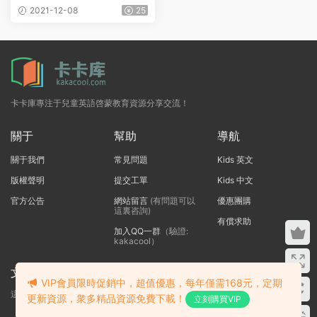
df點讀版+教師用書及練習冊
2021-12-08
25
+電腦點讀應用
卡卡庫專注于兒童英語啓蒙教育資源分享交流！
關于
幫助
導航
關于我們
常見問題
Kids 英文
版權聲明
提交工單
Kids 中文
官方公告
網站留言
(有問題可以
優惠團購
這裏咨詢)
有償求助
加入QQ一群
（驗證:
kakacool）
文本标題
VIP會員限時促銷中，超值優惠，每年僅需168元，定期
這裏輸入代碼
更新資源，衆多精品資源免費下載！
立刻購買VIP