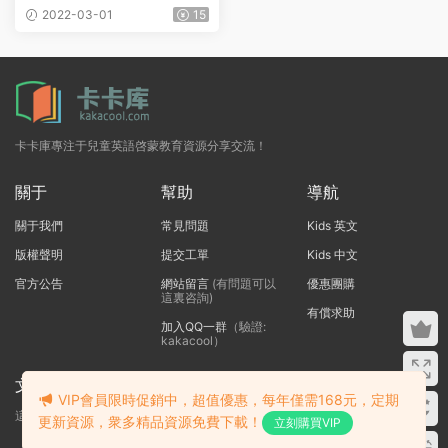
DF+EPUB+MOBI+AZW3+M
2022-03-01
15
P3
卡卡庫專注于兒童英語啓蒙教育資源分享交流！
關于
幫助
導航
關于我們
常見問題
Kids 英文
版權聲明
提交工單
Kids 中文
官方公告
網站留言
(有問題可以
優惠團購
這裏咨詢)
有償求助
加入QQ一群
（驗證:
kakacool）
文本标題
VIP會員限時促銷中，超值優惠，每年僅需168元，定期
這裏輸入代碼
更新資源，衆多精品資源免費下載！
立刻購買VIP