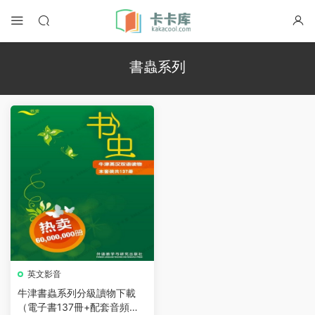
書蟲系列
英文影音
牛津書蟲系列分級讀物下載
（電子書137冊+配套音頻）P